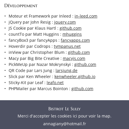
Développement
Moteur et Framework par Inleed :
in-leed.com
jQuery par John Resig :
jquery.com
JS Cookie par Klaus Hartl :
github.com
countTo par Matt Huggins :
mhuggins
fancyBox3 par fancyApps :
fancyapps.com
Hoverdir par Codrops :
tympanus.net
inView par Christopher Blum :
github.com
Macy par Big Bite Creative :
macyjs.com
PickMeUp par Nazar Mokrynskyi :
github.com
QR Code par Lars Jung :
larsjung.de
Slick par Ken Wheeler :
kenwheeler.github.io
Sticky-Kit par Leaf :
leafo.net
PHPMailer par Marcus Bointon :
github.com
Bistrot Le Sully
Merci d'accepter les cookies
ici
pour voir la map.