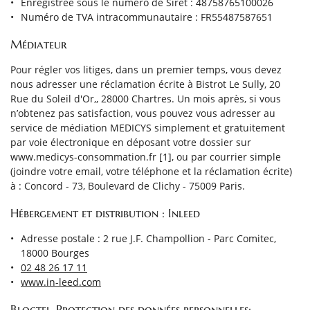
Enregistrée sous le numéro de Siret : 48758765100026
Numéro de TVA intracommunautaire : FR55487587651
Médiateur
En cochant cette case, vous consentez à recevoir nos propositions commerciales à
Pour régler vos litiges, dans un premier temps, vous devez
l'adresse email indiqué ci-dessus. Vous pouvez vous désinscrire à tout moment en
utilisant
le formulaire de désinscription
.
nous adresser une réclamation écrite à Bistrot Le Sully, 20
Rue du Soleil d'Or,, 28000 Chartres. Un mois après, si vous
n’obtenez pas satisfaction, vous pouvez vous adresser au
INSCRIPTION
service de médiation MEDICYS simplement et gratuitement
par voie électronique en déposant votre dossier sur
www.medicys-consommation.fr [1], ou par courrier simple
(joindre votre email, votre téléphone et la réclamation écrite)
à : Concord - 73, Boulevard de Clichy - 75009 Paris.
Hébergement et distribution : Inleed
Adresse postale : 2 rue J.F. Champollion - Parc Comitec,
18000 Bourges
02 48 26 17 11
www.in-leed.com
Bloctel-Protection des données personnelles: