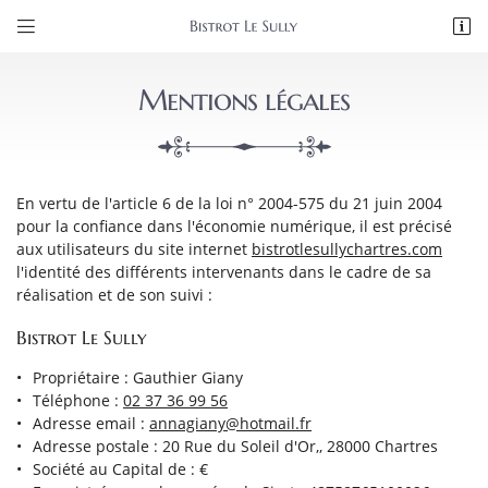


20 Rue du Soleil d'Or,
28000 Chartres
Mentions légales
02 37 36 99 56
En vertu de l'article 6 de la loi n° 2004-575 du 21 juin 2004
pour la confiance dans l'économie numérique, il est précisé
aux utilisateurs du site internet
bistrotlesullychartres.com
l'identité des différents intervenants dans le cadre de sa
réalisation et de son suivi :
Adresse email de réception

Bistrot Le Sully
Propriétaire : Gauthier Giany
Recopier le code ci-contre

Téléphone :
02 37 36 99 56
Adresse email :
Rafraîchir le captcha

Adresse postale : 20 Rue du Soleil d'Or,, 28000 Chartres
Société au Capital de : €