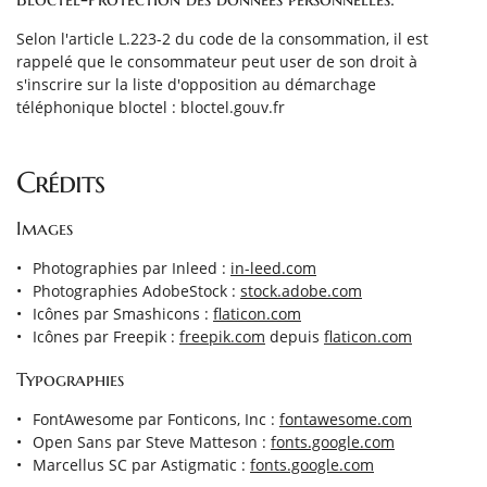
Selon l'article L.223-2 du code de la consommation, il est
rappelé que le consommateur peut user de son droit à
s'inscrire sur la liste d'opposition au démarchage
téléphonique bloctel : bloctel.gouv.fr
ACCUEIL
Une question
Crédits
E RESTAURANT
Images
LA CARTE
02 37 36 99 56
Photographies par Inleed :
in-leed.com
GALERIE
Photographies AdobeStock :
stock.adobe.com
Icônes par Smashicons :
flaticon.com
AVIS
Icônes par Freepik :
freepik.com
depuis
flaticon.com
ACTUALITÉS
Rejoignez-nou
Typographies
S FOURNISSEURS
FontAwesome par Fonticons, Inc :
fontawesome.com
Open Sans par Steve Matteson :
fonts.google.com
CONTACT
Marcellus SC par Astigmatic :
fonts.google.com