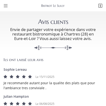


20 Rue du Soleil d'Or,
28000 Chartres
Avis clients
02 37 36 99 56
Envie de partager votre expérience dans votre
restaurant bistronomique
à Chartres (28) en
Eure-et-Loir ? Vous aussi laissez votre avis.
Ils ont laissé leur avis
Sophie Lereau
Adresse email de réception

Le 15/11/2025
Je recommande autant pour la qualite des plats que pour
Recopier le code ci-contre

l'ambiance tres conviviale .
Rafraîchir le captcha
Julian Hampton

Le 06/08/2025