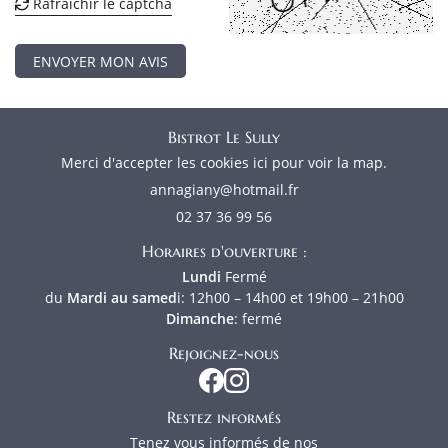
Rafraîchir le captcha
Rejoignez-nou

S FOURNISSEURS
ENVOYER MON AVIS
CONTACT
Bistrot Le Sully
Merci d'accepter les cookies
ici
pour voir la map.
02 37 36 99 56
Horaires d'ouverture :
Lundi
Fermé
du
Mardi au samed
i
: 12h00 – 14h00 et 19h00 – 21h00
Dimanche
: fermé
Rejoignez-nous
Restez informés
Tenez vous informés de nos