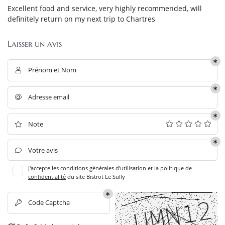
Excellent food and service, very highly recommended, will
definitely return on my next trip to Chartres
Laisser un avis
En cochant cette case, vous consentez à recevoir nos propositions commerciales à
l'adresse email indiqué ci-dessus. Vous pouvez vous désinscrire à tout moment en
utilisant
le formulaire de désinscription
.
Prénom et Nom

INSCRIPTION
Adresse email

ACCUEIL
Note

Une question
E RESTAURANT
Votre avis

LA CARTE
J'accepte les
conditions générales d'utilisation
et la
politique de
02 37 36 99 56
confidentialité
du site
Bistrot Le Sully
GALERIE
AVIS
Code Captcha

ACTUALITÉS